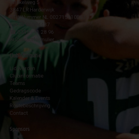
Strokelweg 5
3847 LR Harderwijk
BTW Nummer NL 002715910B01
KvK Nr 40094437
☎︎ 0341 - 41 28 96
✉︎
Contactformulier
Clubinformatie
Lid worden
Clubinformatie
Teams
Gedragscode
Kalender & Events
Routebeschrijving
Contact
Sponsors