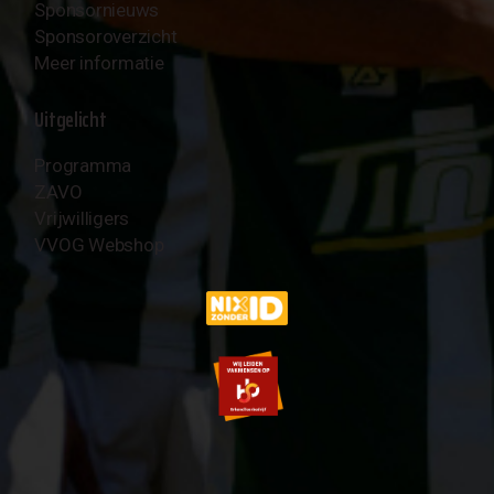
Sponsornieuws
Sponsoroverzicht
Meer informatie
Uitgelicht
Programma
ZAVO
Vrijwilligers
VVOG Webshop