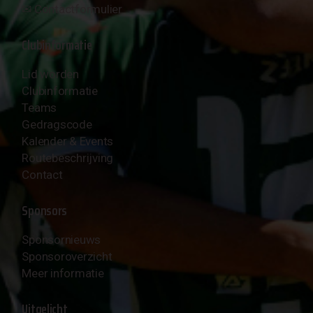
✉︎
Contactformulier
Clubinformatie
Lid worden
Clubinformatie
Teams
Gedragscode
Kalender & Events
Routebeschrijving
Contact
Sponsors
Sponsornieuws
Sponsoroverzicht
Meer informatie
Uitgelicht