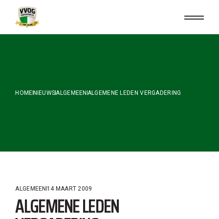
Skip
to
the
content
HOME
NIEUWS
ALGEMEEN
ALGEMENE LEDEN VERGADERING
ALGEMEEN
14 MAART 2009
ALGEMENE LEDEN