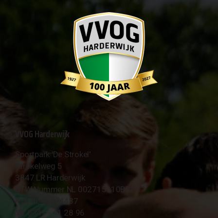
VVOG Harderwijk
Sportpark 'De Strokel'
Strokelweg 5
3847 LR Harderwijk
BTW Nummer NL 002715910B01
KvK Nr 40094437
☎︎ 0341 - 41 28 96