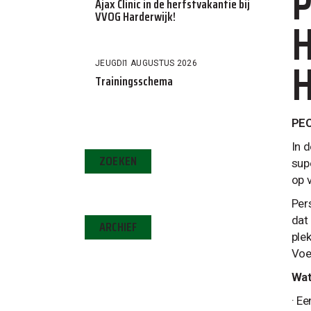
P
Ajax Clinic in de herfstvakantie bij
VVOG Harderwijk!
H
H
JEUGD
1 AUGUSTUS 2026
Trainingsschema
PEC
In 
ZOEKEN
sup
op 
Per
dat
ARCHIEF
ple
Voe
Wat
· E