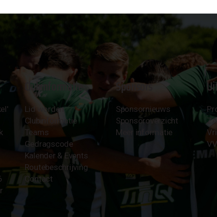
Clubinformatie
Sponsors
Ui
el'
Lid worden
Sponsornieuws
Pr
Clubinformatie
Sponsoroverzicht
Z
k
Teams
Meer informatie
Vri
Gedragscode
VV
Kalender & Events
Routebeschrijving
6
Contact
r