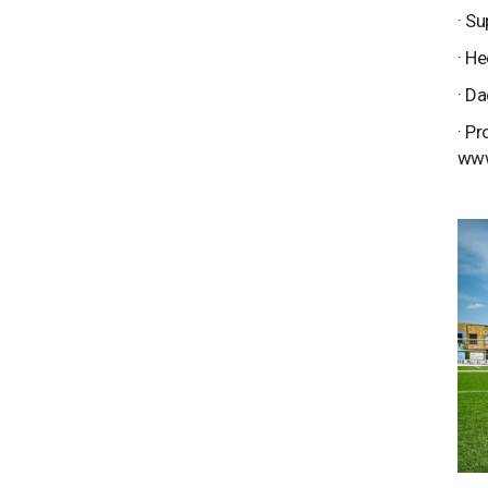
· S
· H
· D
· P
www