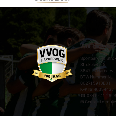
VVOG Harderwijk
Sportpark 'De Strok
Strokelweg 5
3847 LR Harderwij
BTW Nummer NL
002715910B01
KvK Nr 40094437
☎︎ 0341 - 41 28 9
✉︎
Contactformulie