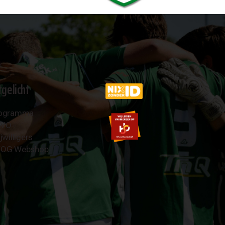
tgelicht
ogramma
AVO
jwilligers
OG Webshop