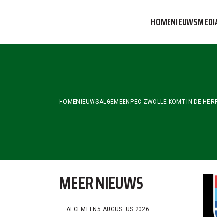
Skip
to
HOME
NIEUWS
MEDI
the
content
VVOG T
PERSBE
COMMUN
HOME
NIEUWS
ALGEMEEN
PEC ZWOLLE KOMT IN DE HER
MEER NIEUWS
ALGEMEEN
5 AUGUSTUS 2026