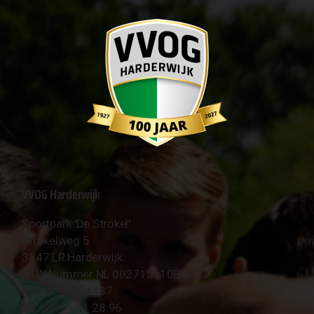
VVOG Harderwijk
Sportpark 'De Strokel'
Strokelweg 5
3847 LR Harderwijk
BTW Nummer NL 002715910B01
KvK Nr 40094437
☎︎ 0341 - 41 28 96