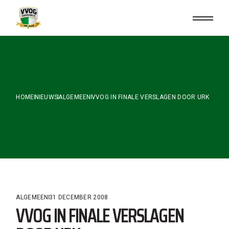
Skip
to
the
content
HOME
NIEUWS
ALGEMEEN
VVOG IN FINALE VERSLAGEN DOOR URK
ALGEMEEN
31 DECEMBER 2008
VVOG IN FINALE VERSLAGEN