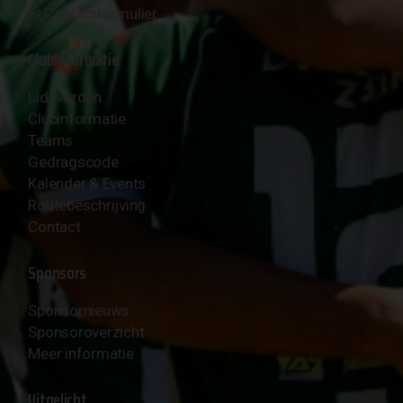
✉︎
Contactformulier
Clubinformatie
Lid worden
Clubinformatie
Teams
Gedragscode
Kalender & Events
Routebeschrijving
Contact
Sponsors
Sponsornieuws
Sponsoroverzicht
Meer informatie
Uitgelicht