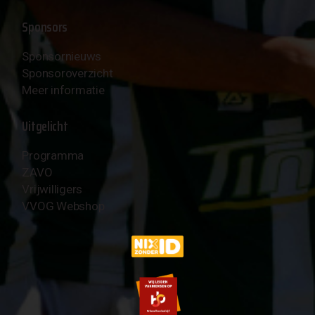
Sponsors
Sponsornieuws
Sponsoroverzicht
Meer informatie
Uitgelicht
Programma
ZAVO
Vrijwilligers
VVOG Webshop