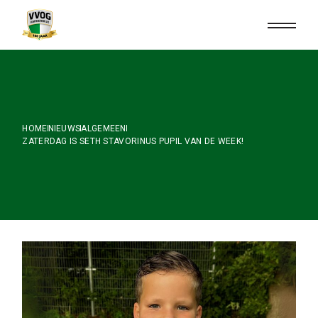
Skip
to
the
content
HOME
NIEUWS
ALGEMEEN
ZATERDAG IS SETH STAVORINUS PUPIL VAN DE WEEK!