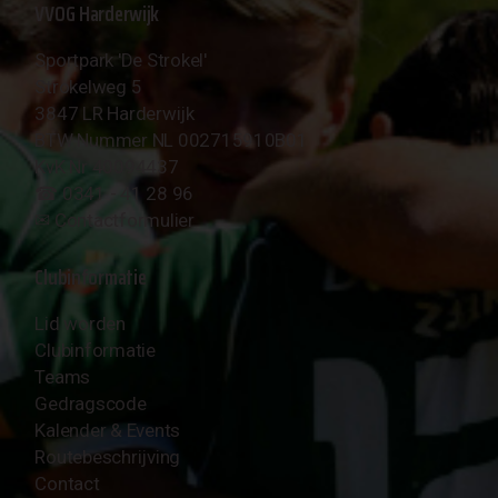
VVOG Harderwijk
Sportpark 'De Strokel'
Strokelweg 5
3847 LR Harderwijk
BTW Nummer NL 002715910B01
KvK Nr 40094437
☎︎ 0341 - 41 28 96
✉︎
Contactformulier
Clubinformatie
Lid worden
Clubinformatie
Teams
Gedragscode
Kalender & Events
Routebeschrijving
Contact