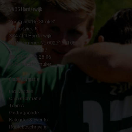
VVOG Harderwijk
Sportpark 'De Strokel'
Strokelweg 5
3847 LR Harderwijk
BTW Nummer NL 002715910B01
KvK Nr 40094437
☎︎ 0341 - 41 28 96
✉︎
Contactformulier
Clubinformatie
Lid worden
Clubinformatie
Teams
Gedragscode
Kalender & Events
Routebeschrijving