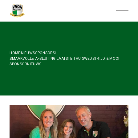
Skip
to
the
content
HOME
NIEUWS
SPONSORS
SMAAKVOLLE AFSLUITING LAATSTE THUISWEDSTRIJD & MOOI
SPONSORNIEUWS