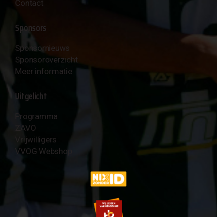
Contact
Sponsors
Sponsornieuws
Sponsoroverzicht
Meer informatie
Uitgelicht
Programma
ZAVO
Vrijwilligers
VVOG Webshop