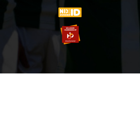
© 2007-2026 VVOG HARDERWIJK - V5.0
SITEMAP
PRIVACY POLICY
ZOEKEN
LOGIN