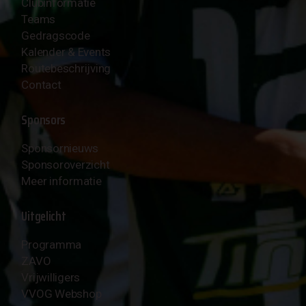
Clubinformatie
Teams
Gedragscode
Kalender & Events
Routebeschrijving
Contact
Sponsors
Sponsornieuws
Sponsoroverzicht
Meer informatie
Uitgelicht
Programma
ZAVO
Vrijwilligers
VVOG Webshop