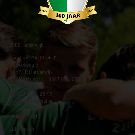
VVOG Harderwijk
Sportpark 'De Strokel'
Strokelweg 5
3847 LR Harderwijk
BTW Nummer NL 002715910B01
KvK Nr 40094437
☎︎ 0341 - 41 28 96
✉︎
Contactformulier
Clubinformatie
Lid worden