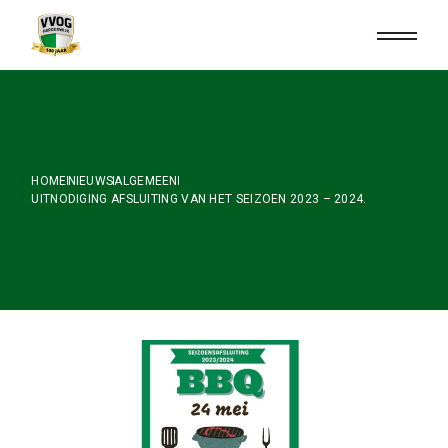
Skip
to
the
content
HOME
NIEUWS
ALGEMEEN
UITNODIGING AFSLUITING VAN HET SEIZOEN 2023 – 2024.