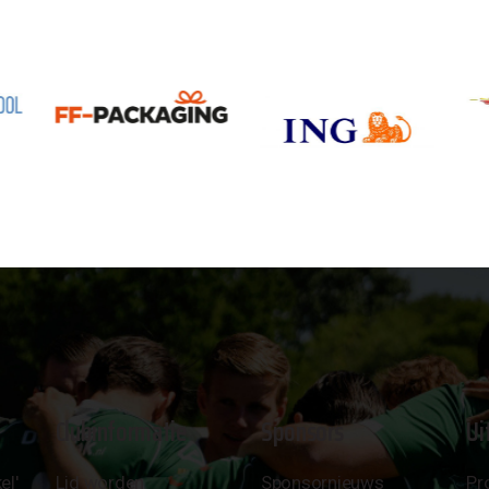
Clubinformatie
Sponsors
Ui
el'
Lid worden
Sponsornieuws
Pr