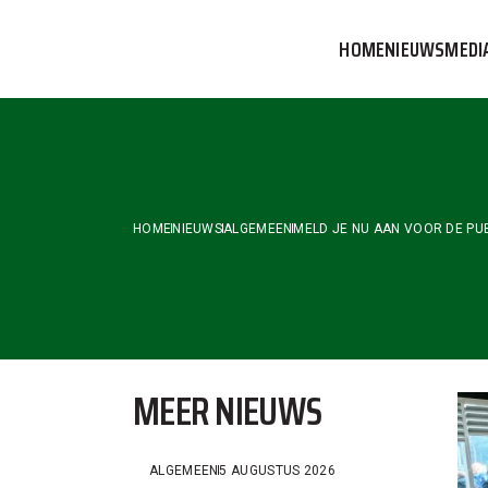
Skip
to
HOME
NIEUWS
MEDI
the
content
VVOG T
PERSBE
COMMUN
HOME
NIEUWS
ALGEMEEN
MELD JE NU AAN VOOR DE PU
MEER NIEUWS
ALGEMEEN
5 AUGUSTUS 2026