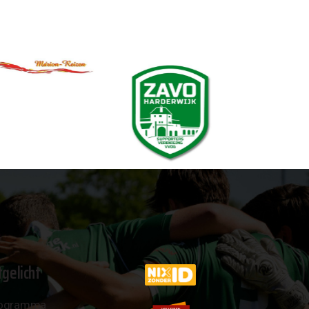
tgelicht
ogramma