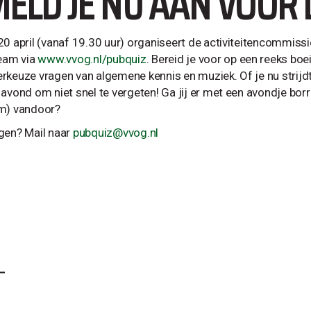
ELD JE NU AAN VOOR 
20 april (vanaf 19.30 uur) organiseert de activiteitencommissie
team via
www.vvog.nl/pubquiz
. Bereid je voor op een reeks b
rkeuze vragen van algemene kennis en muziek. Of je nu strijd
 avond om niet snel te vergeten! Ga jij er met een avondje bo
m) vandoor?
gen? Mail naar
pubquiz@vvog.nl