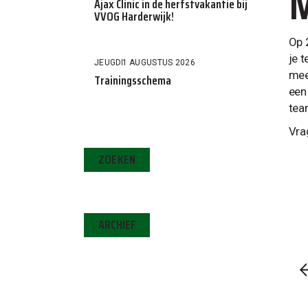
M
Ajax Clinic in de herfstvakantie bij
VVOG Harderwijk!
Op 
je 
JEUGD
1 AUGUSTUS 2026
mee
Trainingsschema
een
tea
Vra
ZOEKEN
ARCHIEF