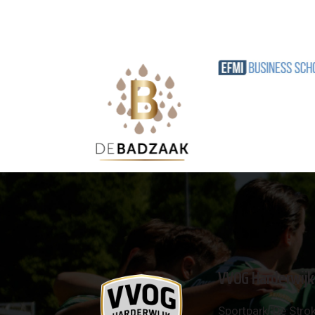
VVOG Harderwijk
Sportpark 'De Strok