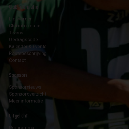
Clubinformatie
Lid worden
Clubinformatie
Teams
Gedragscode
Kalender & Events
Routebeschrijving
Contact
Sponsors
Sponsornieuws
Sponsoroverzicht
Meer informatie
Uitgelicht
Programma