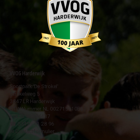
VVOG Harderwijk
Sportpark 'De Strokel'
Strokelweg 5
3847 LR Harderwijk
BTW Nummer NL 002715910B01
KvK Nr 40094437
☎︎ 0341 - 41 28 96
✉︎
Contactformulier