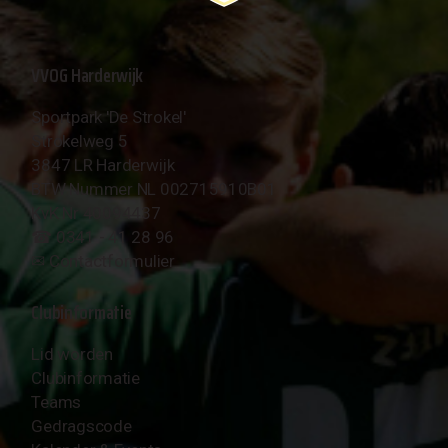
VVOG Harderwijk
Sportpark 'De Strokel'
Strokelweg 5
3847 LR Harderwijk
BTW Nummer NL 002715910B01
KvK Nr 40094437
☎︎ 0341 - 41 28 96
✉︎
Contactformulier
Clubinformatie
Lid worden
Clubinformatie
Teams
Gedragscode