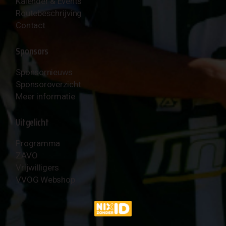
Kalender & Events
Routebeschrijving
Contact
Sponsors
Sponsornieuws
Sponsoroverzicht
Meer informatie
Uitgelicht
Programma
ZAVO
Vrijwilligers
VVOG Webshop