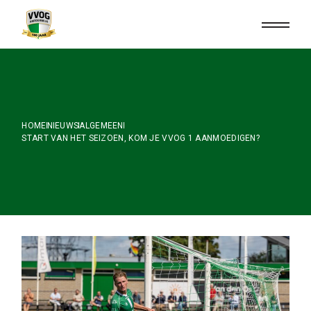
Skip
to
the
content
HOME
NIEUWS
ALGEMEEN
START VAN HET SEIZOEN, KOM JE VVOG 1 AANMOEDIGEN?