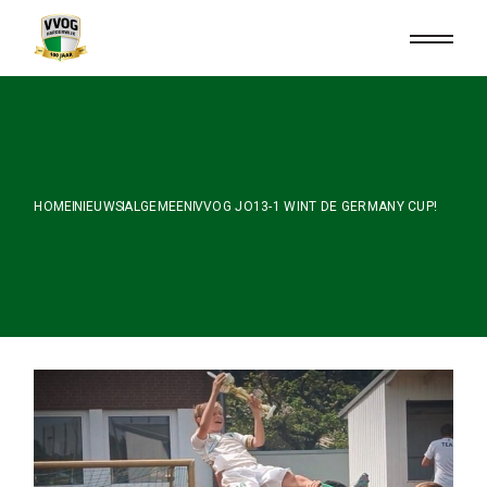
Skip
to
the
content
HOME
NIEUWS
ALGEMEEN
VVOG JO13-1 WINT DE GERMANY CUP!