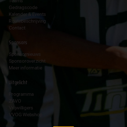
Teams
Gedragscode
Kalender & Events
Routebeschrijving
Contact
Sponsors
Sponsornieuws
Sponsoroverzicht
Meer informatie
Uitgelicht
Programma
ZAVO
Vrijwilligers
VVOG Webshop