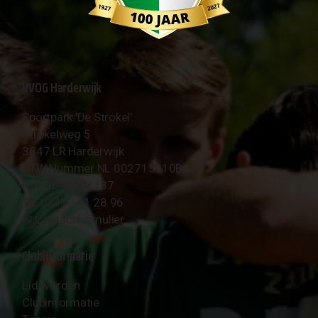
VVOG Harderwijk
Sportpark 'De Strokel'
Strokelweg 5
3847 LR Harderwijk
BTW Nummer NL 002715910B01
KvK Nr 40094437
☎︎ 0341 - 41 28 96
✉︎
Contactformulier
Clubinformatie
Lid worden
Clubinformatie