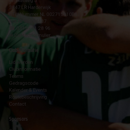
Strokelweg 5
3847 LR Harderwijk
BTW Nummer NL 002715910B01
KvK Nr 40094437
☎︎ 0341 - 41 28 96
✉︎
Contactformulier
Clubinformatie
Lid worden
Clubinformatie
Teams
Gedragscode
Kalender & Events
Routebeschrijving
Contact
Sponsors