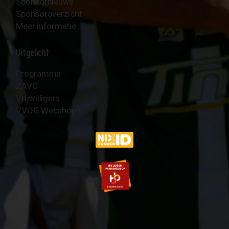
Sponsornieuws
Sponsoroverzicht
Meer informatie
Uitgelicht
Programma
ZAVO
Vrijwilligers
VVOG Webshop