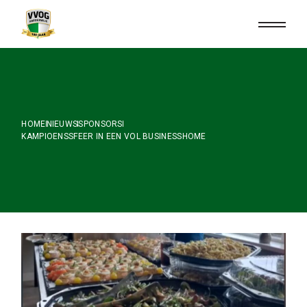
Skip
to
the
content
HOME
NIEUWS
SPONSORS
KAMPIOENSSFEER IN EEN VOL BUSINESSHOME