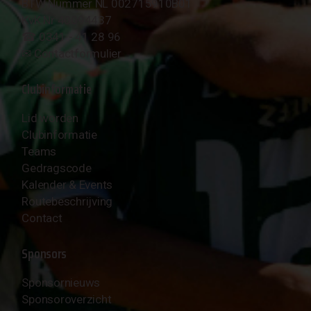
BTW Nummer NL 002715910B01
KvK Nr 40094437
☎︎ 0341 - 41 28 96
✉︎
Contactformulier
Clubinformatie
Lid worden
Clubinformatie
Teams
Gedragscode
Kalender & Events
Routebeschrijving
Contact
Sponsors
Sponsornieuws
Sponsoroverzicht