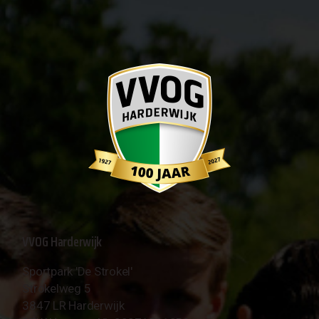
VVOG Harderwijk
Sportpark 'De Strokel'
Strokelweg 5
3847 LR Harderwijk