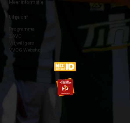
Meer informatie
Uitgelicht
Programma
ZAVO
Vrijwilligers
VVOG Webshop