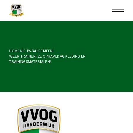
Skip
to
the
content
HOME
NIEUWS
ALGEMEEN
WEER TRAINEN! 2E OPHAALDAG KLEDING EN
TRAININGSMATERIALEN!