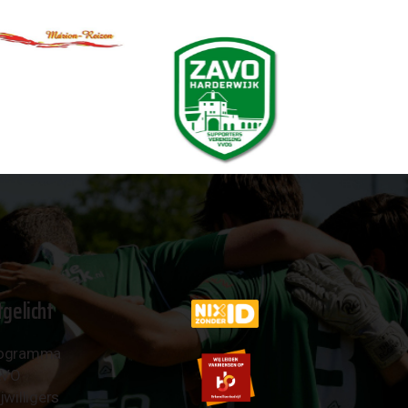
tgelicht
ogramma
AVO
jwilligers