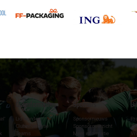
Clubinformatie
Sponsors
Ui
el'
Lid worden
Sponsornieuws
Pr
Clubinformatie
Sponsoroverzicht
Z
k
Teams
Meer informatie
Vri