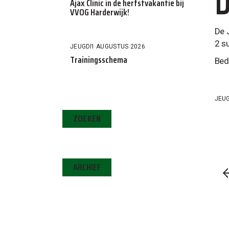
D
Ajax Clinic in de herfstvakantie bij
VVOG Harderwijk!
De 
2 su
JEUGD
1 AUGUSTUS 2026
Trainingsschema
Bed
JEU
ZOEKEN
ARCHIEF