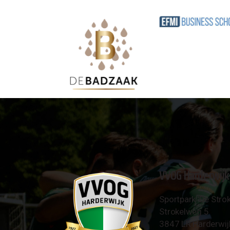
VVOG Harderwijk
Sportpark 'De Strok
Strokelweg 5
3847 LR Harderwij