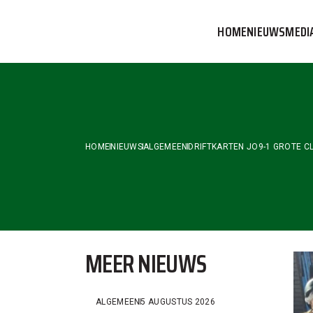
Skip
to
HOME
NIEUWS
MEDI
the
content
VVOG T
PERSBE
COMMUN
HOME
NIEUWS
ALGEMEEN
DRIFTKARTEN JO9-1 GROTE C
MEER NIEUWS
ALGEMEEN
5 AUGUSTUS 2026