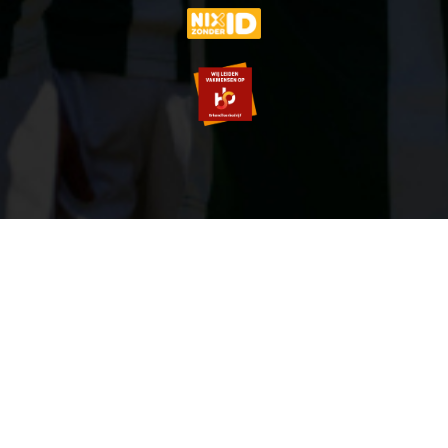
© 2007-2026 VVOG HARDERWIJK - V5.0
SITEMAP
PRIVACY POLICY
ZOEKEN
LOGIN