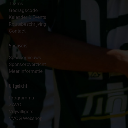
Teams
Gedragscode
Kalender & Events
Routebeschrijving
Contact
Sponsors
Sponsornieuws
Sponsoroverzicht
Meer informatie
Uitgelicht
Programma
ZAVO
Vrijwilligers
VVOG Webshop