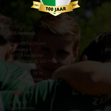
VVOG Harderwijk
Sportpark 'De Strokel'
Strokelweg 5
3847 LR Harderwijk
BTW Nummer NL 002715910B01
KvK Nr 40094437
☎︎ 0341 - 41 28 96
✉︎
Contactformulier
Clubinformatie
Lid worden
Clubinformatie