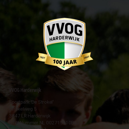
VVOG Harderwijk
Sportpark 'De Strokel'
Strokelweg 5
3847 LR Harderwijk
BTW Nummer NL 002715910B01