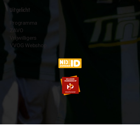
Uitgelicht
Programma
ZAVO
Vrijwilligers
VVOG Webshop