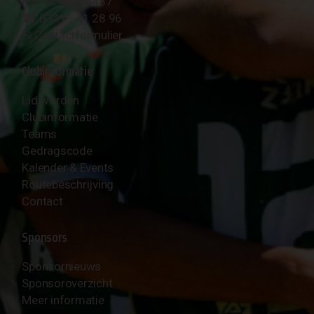
KvK Nr 40094437
☎︎ 0341 - 41 28 96
✉︎
Contactformulier
Clubinformatie
Lid worden
Clubinformatie
Teams
Gedragscode
Kalender & Events
Routebeschrijving
Contact
Sponsors
Sponsornieuws
Sponsoroverzicht
Meer informatie