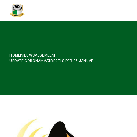
Skip
to
the
content
HOME
NIEUWS
ALGEMEEN
UPDATE CORONAMAATREGELS PER 25 JANUARI