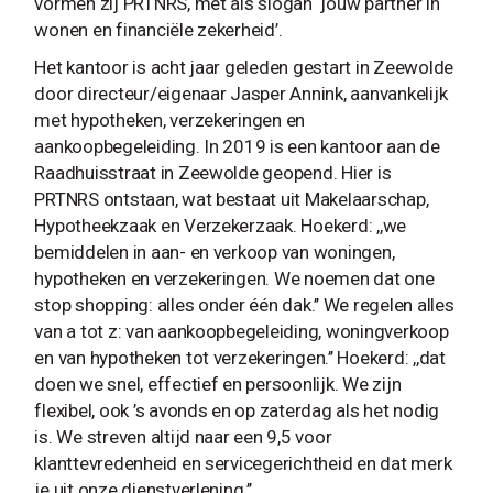
vormen zij PRTNRS, met als slogan ‘jouw partner in
wonen en financiële zekerheid’.
Het kantoor is acht jaar geleden gestart in Zeewolde
door directeur/eigenaar Jasper Annink, aanvankelijk
met hypotheken, verzekeringen en
aankoopbegeleiding. In 2019 is een kantoor aan de
Raadhuisstraat in Zeewolde geopend. Hier is
PRTNRS ontstaan, wat bestaat uit Makelaarschap,
Hypotheekzaak en Verzekerzaak. Hoekerd: ,,we
bemiddelen in aan- en verkoop van woningen,
hypotheken en verzekeringen. We noemen dat one
stop shopping: alles onder één dak.’’ We regelen alles
van a tot z: van aankoopbegeleiding, woningverkoop
en van hypotheken tot verzekeringen.’’ Hoekerd: ,,dat
doen we snel, effectief en persoonlijk. We zijn
flexibel, ook ’s avonds en op zaterdag als het nodig
is. We streven altijd naar een 9,5 voor
klanttevredenheid en servicegerichtheid en dat merk
je uit onze dienstverlening.’’