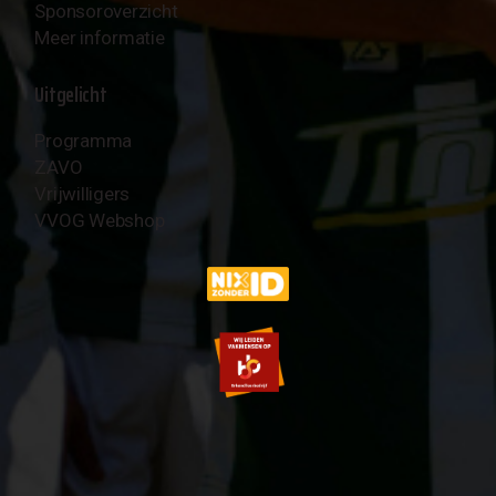
Sponsoroverzicht
Meer informatie
Uitgelicht
Programma
ZAVO
Vrijwilligers
VVOG Webshop