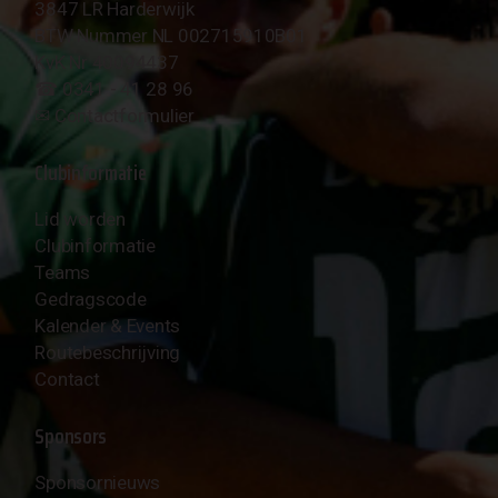
3847 LR Harderwijk
BTW Nummer NL 002715910B01
KvK Nr 40094437
☎︎ 0341 - 41 28 96
✉︎
Contactformulier
Clubinformatie
Lid worden
Clubinformatie
Teams
Gedragscode
Kalender & Events
Routebeschrijving
Contact
Sponsors
Sponsornieuws