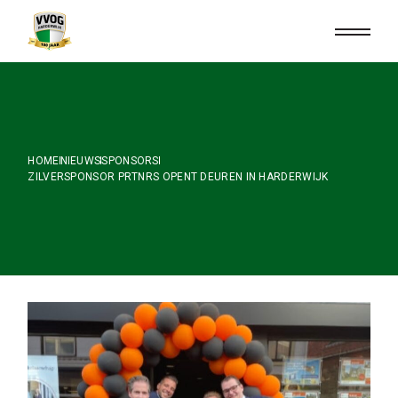
Skip
to
the
content
HOME
NIEUWS
SPONSORS
ZILVERSPONSOR PRTNRS OPENT DEUREN IN HARDERWIJK