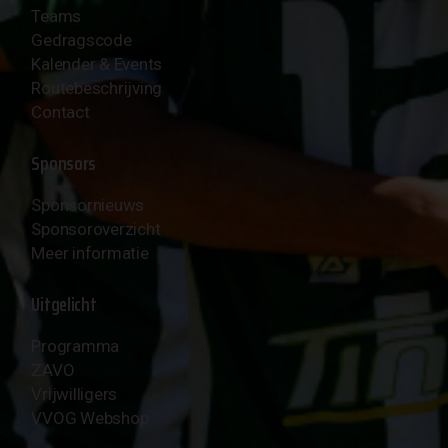
Teams
Gedragscode
Kalender & Events
Routebeschrijving
Contact
Sponsors
Sponsornieuws
Sponsoroverzicht
Meer informatie
Uitgelicht
Programma
ZAVO
Vrijwilligers
VVOG Webshop