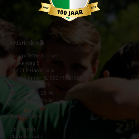
VVOG Harderwijk
Sportpark 'De Strokel'
Strokelweg 5
3847 LR Harderwijk
BTW Nummer NL 002715910B01
KvK Nr 40094437
☎︎ 0341 - 41 28 96
✉︎
Contactformulier
Clubinformatie
Lid worden
Clubinformatie