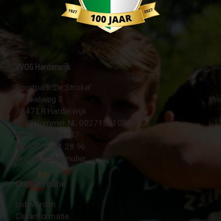
VVOG Harderwijk
Sportpark 'De Strokel'
Strokelweg 5
3847 LR Harderwijk
BTW Nummer NL 002715910B01
KvK Nr 40094437
☎︎ 0341 - 41 28 96
✉︎
Contactformulier
Clubinformatie
Lid worden
Clubinformatie