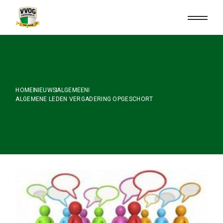
Skip
to
the
content
HOME
NIEUWS
ALGEMEEN
ALGEMENE LEDEN VERGADERING OPGESCHORT