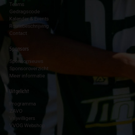
Teams
Gedragscode
Kalender & Events
Routebeschrijving
Contact
Sponsors
Sponsornieuws
Sponsoroverzicht
Meer informatie
Uitgelicht
Programma
ZAVO
Vrijwilligers
VVOG Webshop