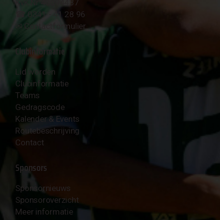
KvK Nr 40094437
☎︎ 0341 - 41 28 96
✉︎
Contactformulier
Clubinformatie
Lid worden
Clubinformatie
Teams
Gedragscode
Kalender & Events
Routebeschrijving
Contact
Sponsors
Sponsornieuws
Sponsoroverzicht
Meer informatie