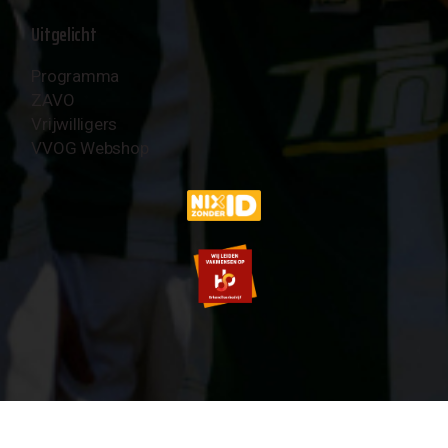
Uitgelicht
Programma
ZAVO
Vrijwilligers
VVOG Webshop