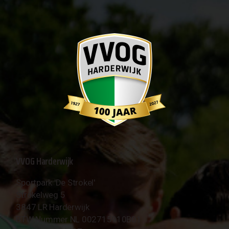
VVOG Harderwijk
Sportpark 'De Strokel'
Strokelweg 5
3847 LR Harderwijk
BTW Nummer NL 002715910B01