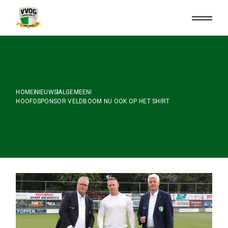
Skip
to
the
content
HOME
NIEUWS
ALGEMEEN
HOOFDSPONSOR VELDBOOM NU OOK OP HET SHIRT