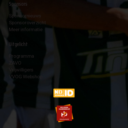
Sponsors
Sponsornieuws
Sponsoroverzicht
Meer informatie
Uitgelicht
Programma
ZAVO
Vrijwilligers
VVOG Webshop