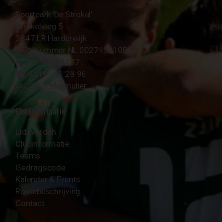
Sportpark 'De Strokel'
Strokelweg 5
3847 LR Harderwijk
BTW Nummer NL 002715910B01
KvK Nr 40094437
☎︎ 0341 - 41 28 96
✉︎
Contactformulier
Clubinformatie
Lid worden
Clubinformatie
Teams
Gedragscode
Kalender & Events
Routebeschrijving
Contact