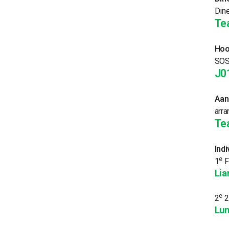
Dine
Te
Hoo
SOS
J0
Aan
arra
Te
Indi
e
1
F
Li
e
2
2
Lun