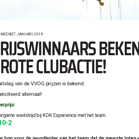
EMEEN
27 JANUARI 2019
RIJSWINNAARS BEKEN
ROTE CLUBACTIE!
uitslag van de VVOG prijzen is bekend.
eliciteerd allemaal!
erprijs:
ergame wedstrijd bij KOK Experience met het team.
10-2
er bon voor de jeugdleider van het team dat de meeste loten 