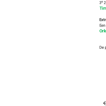
e
3
2
Tim
Extr
Een 
Ork
De p