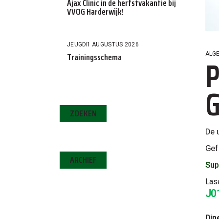
Ajax Clinic in de herfstvakantie bij
VVOG Harderwijk!
JEUGD
1 AUGUSTUS 2026
Trainingsschema
ALG
P
G
ZOEKEN
De 
Gef
ARCHIEF
S
up
Las
J0
Din