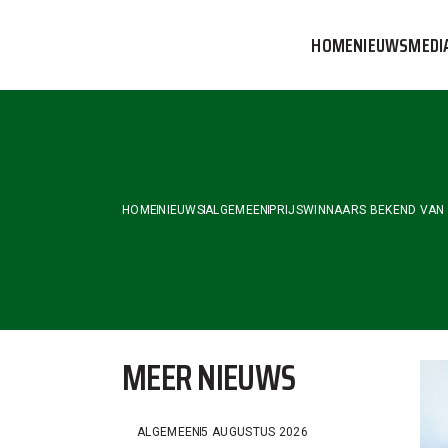
Skip
to
HOME
NIEUWS
MEDI
the
content
VVOG T
PERSBE
COMMUN
HOME
NIEUWS
ALGEMEEN
PRIJSWINNAARS BEKEND VAN 
MEER NIEUWS
ALGEMEEN
5 AUGUSTUS 2026