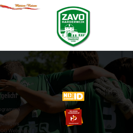
tgelicht
ogramma
AVO
jwilligers
OG Webshop