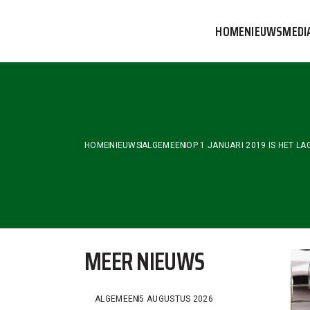
Skip
to
HOME
NIEUWS
MEDI
the
content
VVOG T
PERSBE
COMMUN
HOME
NIEUWS
ALGEMEEN
OP 1 JANUARI 2019 IS HET L
MEER NIEUWS
ALGEMEEN
5 AUGUSTUS 2026