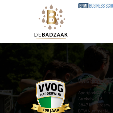
VVOG Harderwijk
Sportpark 'De Strok
Strokelweg 5
3847 LR Harderwij
BTW Nummer NL