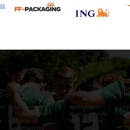
Clubinformatie
Sponsors
Ui
el'
Lid worden
Sponsornieuws
Pr
Clubinformatie
Sponsoroverzicht
Z
k
Teams
Meer informatie
Vri
Gedragscode
VV