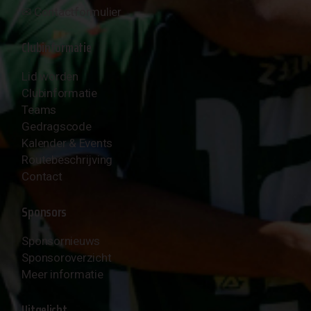
✉︎
Contactformulier
Clubinformatie
Lid worden
Clubinformatie
Teams
Gedragscode
Kalender & Events
Routebeschrijving
Contact
Sponsors
Sponsornieuws
Sponsoroverzicht
Meer informatie
Uitgelicht