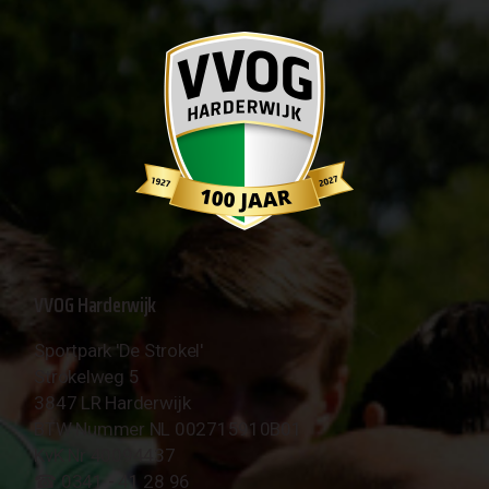
VVOG Harderwijk
Sportpark 'De Strokel'
Strokelweg 5
3847 LR Harderwijk
BTW Nummer NL 002715910B01
KvK Nr 40094437
☎︎ 0341 - 41 28 96