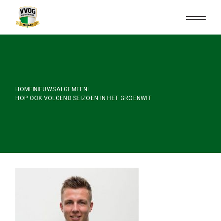
Skip
to
the
content
HOME
NIEUWS
ALGEMEEN
HOP OOK VOLGEND SEIZOEN IN HET GROENWIT