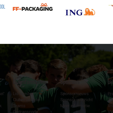
Clubinformatie
Sponsors
Ui
el'
Lid worden
Sponsornieuws
Pr
Clubinformatie
Sponsoroverzicht
Z
k
Teams
Meer informatie
Vri
Gedragscode
VV