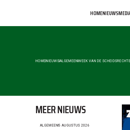
Skip
to
HOME
NIEUWS
MEDI
the
content
VVOG T
PERSBE
COMMUN
HOME
NIEUWS
ALGEMEEN
WEEK VAN DE SCHEIDSRECHTE
MEER NIEUWS
ALGEMEEN
5 AUGUSTUS 2026