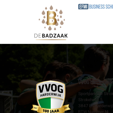
VVOG Harderwijk
Sportpark 'De Strok
Strokelweg 5
3847 LR Harderwij
BTW Nummer NL