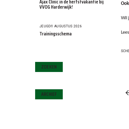
Ajax Clinic in de herfstvakantie bij
Ook 
VVOG Harderwijk!
Wil
JEUGD
1 AUGUSTUS 2026
Trainingsschema
Lee
SCH
ZOEKEN
ARCHIEF