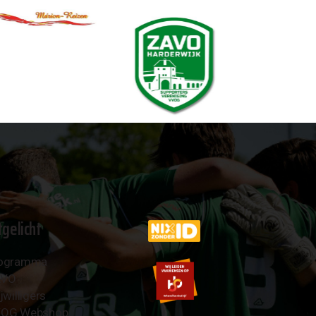
tgelicht
ogramma
AVO
jwilligers
OG Webshop