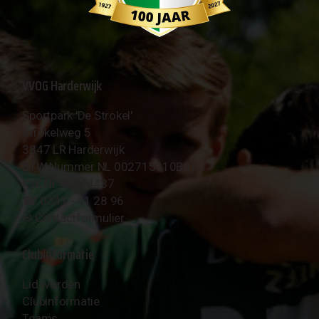
VVOG Harderwijk
Sportpark 'De Strokel'
Strokelweg 5
3847 LR Harderwijk
BTW Nummer NL 002715910B01
KvK Nr 40094437
☎︎ 0341 - 41 28 96
✉︎
Contactformulier
Clubinformatie
Lid worden
Clubinformatie
Teams