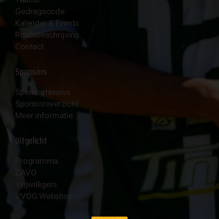
Gedragscode
Kalender & Events
Routebeschrijving
Contact
Sponsors
Sponsornieuws
Sponsoroverzicht
Meer informatie
Uitgelicht
Programma
ZAVO
Vrijwilligers
VVOG Webshop