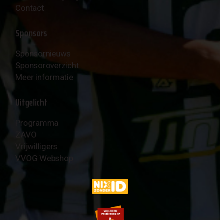
Contact
Sponsors
Sponsornieuws
Sponsoroverzicht
Meer informatie
Uitgelicht
Programma
ZAVO
Vrijwilligers
VVOG Webshop