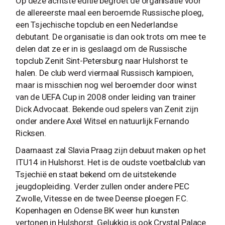
Op deze achtste editie begroet de organisatie voor
de allereerste maal een beroemde Russische ploeg,
een Tsjechische topclub en een Nederlandse
debutant. De organisatie is dan ook trots om mee te
delen dat ze er in is geslaagd om de Russische
topclub Zenit Sint-Petersburg naar Hulshorst te
halen. De club werd viermaal Russisch kampioen,
maar is misschien nog wel beroemder door winst
van de UEFA Cup in 2008 onder leiding van trainer
Dick Advocaat. Bekende oud spelers van Zenit zijn
onder andere Axel Witsel en natuurlijk Fernando
Ricksen.
Daarnaast zal Slavia Praag zijn debuut maken op het
ITU14 in Hulshorst. Het is de oudste voetbalclub van
Tsjechië en staat bekend om de uitstekende
jeugdopleiding. Verder zullen onder andere PEC
Zwolle, Vitesse en de twee Deense ploegen F.C.
Kopenhagen en Odense BK weer hun kunsten
vertonen in Hulshorst. Gelukkig is ook Crystal Palace