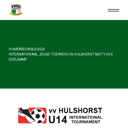
Skip
to
the
content
HOME
NIEUWS
JEUGD
INTERNATIONAAL JEUGD TOERNOOI IN HULSHORST MET VVOG
DEELNAME