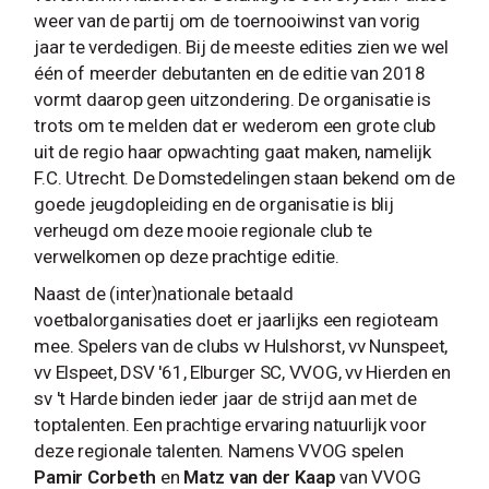
weer van de partij om de toernooiwinst van vorig
jaar te verdedigen. Bij de meeste edities zien we wel
één of meerder debutanten en de editie van 2018
vormt daarop geen uitzondering. De organisatie is
trots om te melden dat er wederom een grote club
uit de regio haar opwachting gaat maken, namelijk
F.C. Utrecht. De Domstedelingen staan bekend om de
goede jeugdopleiding en de organisatie is blij
verheugd om deze mooie regionale club te
verwelkomen op deze prachtige editie.
Naast de (inter)nationale betaald
voetbalorganisaties doet er jaarlijks een regioteam
mee. Spelers van de clubs vv Hulshorst, vv Nunspeet,
vv Elspeet, DSV '61, Elburger SC, VVOG, vv Hierden en
sv 't Harde binden ieder jaar de strijd aan met de
toptalenten. Een prachtige ervaring natuurlijk voor
deze regionale talenten. Namens VVOG spelen
Pamir Corbeth
en
Matz van der Kaap
van VVOG