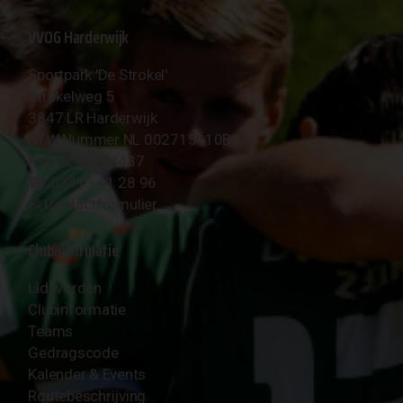
VVOG Harderwijk
Sportpark 'De Strokel'
Strokelweg 5
3847 LR Harderwijk
BTW Nummer NL 002715910B01
KvK Nr 40094437
☎︎ 0341 - 41 28 96
✉︎
Contactformulier
Clubinformatie
Lid worden
Clubinformatie
Teams
Gedragscode
Kalender & Events
Routebeschrijving