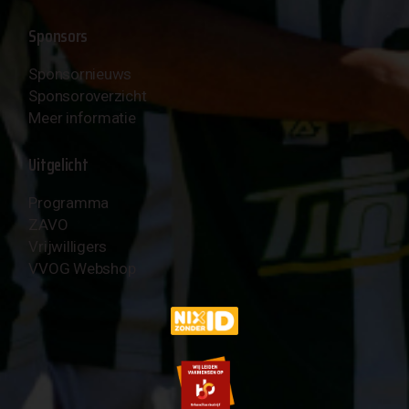
Sponsors
Sponsornieuws
Sponsoroverzicht
Meer informatie
Uitgelicht
Programma
ZAVO
Vrijwilligers
VVOG Webshop