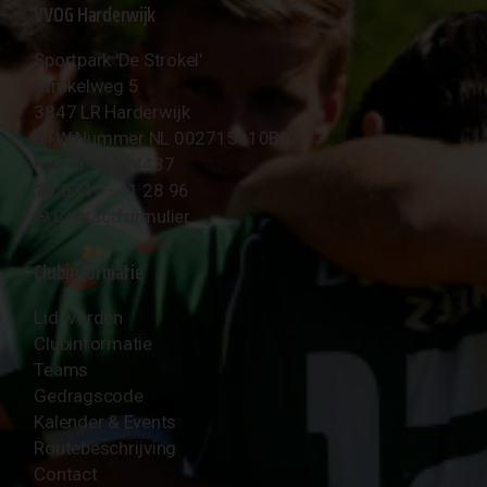
VVOG Harderwijk
Sportpark 'De Strokel'
Strokelweg 5
3847 LR Harderwijk
BTW Nummer NL 002715910B01
KvK Nr 40094437
☎︎ 0341 - 41 28 96
✉︎
Contactformulier
Clubinformatie
Lid worden
Clubinformatie
Teams
Gedragscode
Kalender & Events
Routebeschrijving
Contact