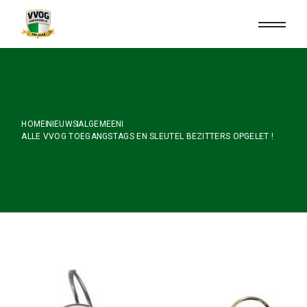
Skip
to
the
content
HOME
NIEUWS
ALGEMEEN
ALLE VVOG TOEGANGSTAGS EN SLEUTEL BEZITTERS OPGELET !