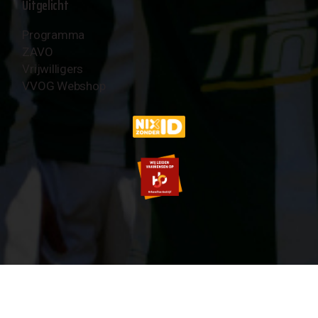
Uitgelicht
Programma
ZAVO
Vrijwilligers
VVOG Webshop