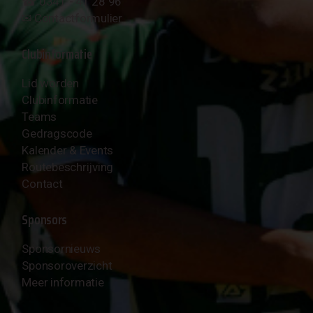
☎︎ 0341 - 41 28 96
✉︎
Contactformulier
Clubinformatie
Lid worden
Clubinformatie
Teams
Gedragscode
Kalender & Events
Routebeschrijving
Contact
Sponsors
Sponsornieuws
Sponsoroverzicht
Meer informatie