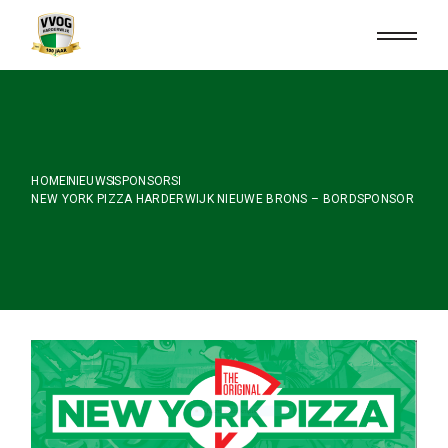
Skip
to
the
content
HOME
NIEUWS
SPONSORS
NEW YORK PIZZA HARDERWIJK NIEUWE BRONS – BORDSPONSOR