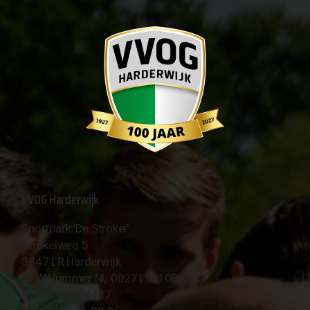
VVOG Harderwijk
Sportpark 'De Strokel'
Strokelweg 5
3847 LR Harderwijk
BTW Nummer NL 002715910B01
KvK Nr 40094437