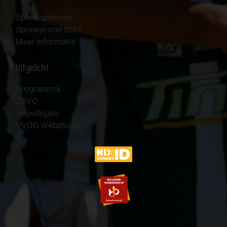
Sponsornieuws
Sponsoroverzicht
Meer informatie
Uitgelicht
Programma
ZAVO
Vrijwilligers
VVOG Webshop