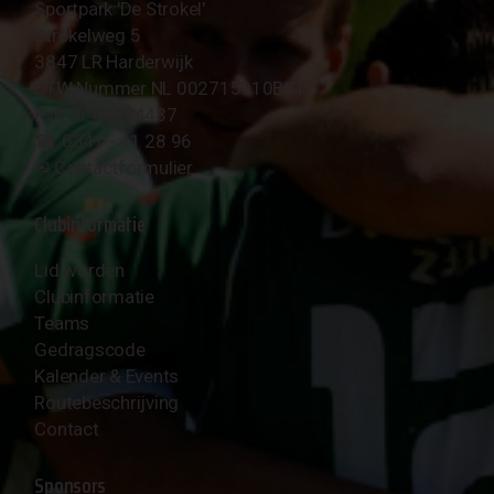
Sportpark 'De Strokel'
Strokelweg 5
3847 LR Harderwijk
BTW Nummer NL 002715910B01
KvK Nr 40094437
☎︎ 0341 - 41 28 96
✉︎
Contactformulier
Clubinformatie
Lid worden
Clubinformatie
Teams
Gedragscode
Kalender & Events
Routebeschrijving
Contact
Sponsors