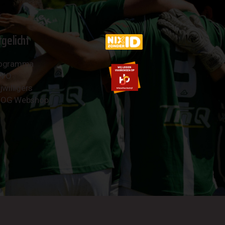
tgelicht
ogramma
AVO
jwilligers
OG Webshop