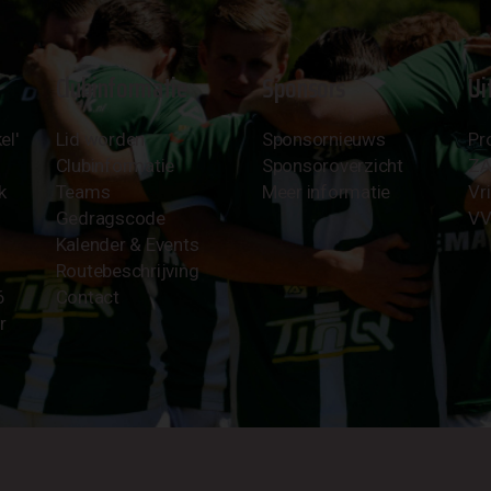
Clubinformatie
Sponsors
Ui
el'
Lid worden
Sponsornieuws
Pr
Clubinformatie
Sponsoroverzicht
Z
k
Teams
Meer informatie
Vri
Gedragscode
VV
Kalender & Events
Routebeschrijving
6
Contact
r