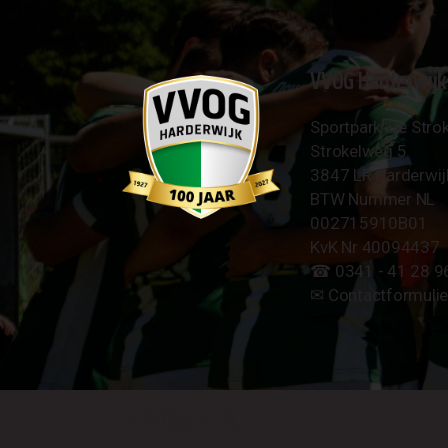
VVOG Harderwijk
Sportpark 'De Strok
Strokelweg 5
3847 LR Harderwij
BTW Nummer NL
002715910B01
KvK Nr 40094437
☎︎ 0341 - 41 28 9
✉︎
Contactformulie