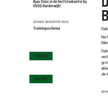
D
Ajax Clinic in de herfstvakantie bij
VVOG Harderwijk!
B
JEUGD
1 AUGUSTUS 2026
Trainingsschema
Dak
Na 
Man
Dak
ZOEKEN
ver
gro
all
de 
ARCHIEF
SPO