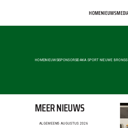
Skip
to
HOME
NIEUWS
MEDI
the
content
VVOG T
PERSBE
COMMUN
HOME
NIEUWS
SPONSORS
DAKA SPORT NIEUWE BRONSS
MEER NIEUWS
ALGEMEEN
5 AUGUSTUS 2026