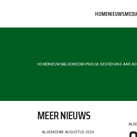
Skip
to
HOME
NIEUWS
MEDI
the
content
VVOG T
PERSBE
COMMUN
HOME
NIEUWS
ALGEMEEN
OPNIEUW BEDREIGING AAN AD
MEER NIEUWS
ALG
ALGEMEEN
5 AUGUSTUS 2026