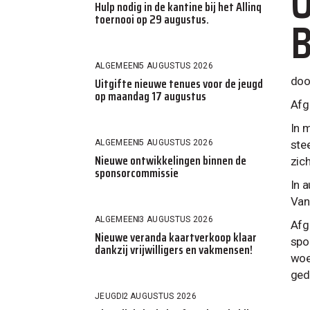
O
Hulp nodig in de kantine bij het Allinq
B
toernooi op 29 augustus.
ALGEMEEN
5 AUGUSTUS 2026
Uitgifte nieuwe tenues voor de jeugd
doo
op maandag 17 augustus
Afg
In 
ALGEMEEN
5 AUGUSTUS 2026
ste
Nieuwe ontwikkelingen binnen de
zic
sponsorcommissie
In 
Van
ALGEMEEN
3 AUGUSTUS 2026
Afg
Nieuwe veranda kaartverkoop klaar
spo
dankzij vrijwilligers en vakmensen!
woe
geda
JEUGD
2 AUGUSTUS 2026