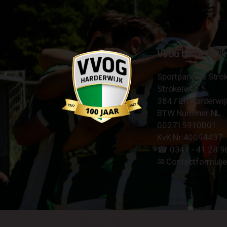
VVOG Harderwijk
Sportpark 'De Strok
Strokelweg 5
3847 LR Harderwij
BTW Nummer NL
002715910B01
KvK Nr 40094437
☎︎ 0341 - 41 28 9
✉︎
Contactformulie