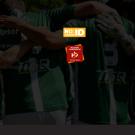
tgelicht
ogramma
AVO
jwilligers
OG Webshop