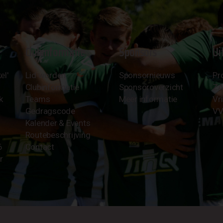
Clubinformatie
Sponsors
Ui
el'
Lid worden
Sponsornieuws
Pr
Clubinformatie
Sponsoroverzicht
Z
k
Teams
Meer informatie
Vri
Gedragscode
VV
Kalender & Events
Routebeschrijving
6
Contact
r