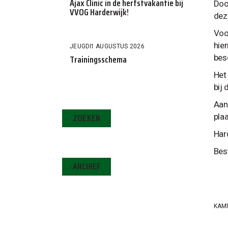
Ajax Clinic in de herfstvakantie bij
Doo
VVOG Harderwijk!
dez
Voo
hie
JEUGD
1 AUGUSTUS 2026
Trainingsschema
bes
Het
bij
Aan
ZOEKEN
pla
Har
Bes
ARCHIEF
KAM