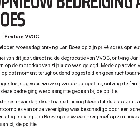
PNIEUW BEDREIGING 
OES
r:
Bestuur VVOG
elopen woensdag ontving Jan Boes op zijn privé adres opnieuw
mei van dit jaar, direct na de degradatie van VVOG, ontving Jan
en op de motorkap van zijn auto was gelegd. Mede op advies v
h op dat moment terughoudend opgesteld en geen ruchtbaarhe
augustus, nog voor aanvang van de competitie, ontving de famil
 deze bedreiging werd aangifte gedaan bij de politie.
elopen maandag direct na de training bleek dat de auto van J
rtcomplex van onze vereniging was beschadigd door een sche
nsdag ontving Jan Boes opnieuw een dreigbrief op zijn privé a
an bij de politie.