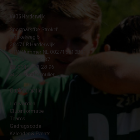
VVOG Harderwijk
Sportpark 'De Strokel'
Strokelweg 5
3847 LR Harderwijk
BTW Nummer NL 002715910B01
KvK Nr 40094437
☎︎ 0341 - 41 28 96
✉︎
Contactformulier
Clubinformatie
Lid worden
Clubinformatie
Teams
Gedragscode
Kalender & Events