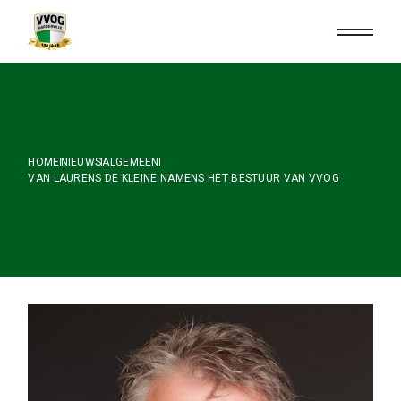
Skip
to
the
content
HOME
NIEUWS
ALGEMEEN
VAN LAURENS DE KLEINE NAMENS HET BESTUUR VAN VVOG