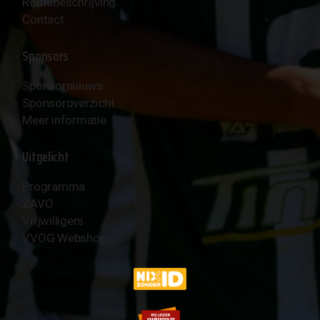
Routebeschrijving
Contact
Sponsors
Sponsornieuws
Sponsoroverzicht
Meer informatie
Uitgelicht
Programma
ZAVO
Vrijwilligers
VVOG Webshop