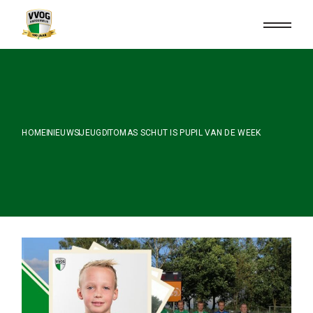
Skip
to
the
content
HOME
NIEUWS
JEUGD
TOMAS SCHUT IS PUPIL VAN DE WEEK