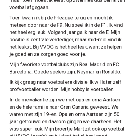
voetbal afgegaan.
Toen kwam ik bij de F-league terug en mocht ik
meteen door naar de F9. Nu speel ik in de F1. Ik vind
het heel erg leuk. Volgend jaar ga ik naar de E. Mijn
positie is centrale verdediger, maar mid-mid vind ik
het leukst. Bij VVOG is het heel leuk, want ze helpen
je goed en ze zorgen goed voor je.
Mijn favoriete voetbalclubs zijn Real Madrid en FC
Barcelona. Goede spelers zijn: Neymar en Ronaldo.
Ik kijk graag naar voetbal ere divisie. Ik wil later zelf
profvoetballer worden. Mijn hobby is voetballen.
In de meivakantie zijn we met opa en oma Aartsen
en de hele familie naar Gran Canaria geweest. We
waren met zijn 19-en. Opa en oma Aartsen zijn 50
jaar getrouwd en daarom gingen we daarheen. Het
was super leuk. Mijn broertje Mart zit ook op voetbal
bij VVOG (orca’s) en hij doet het al heel goed.