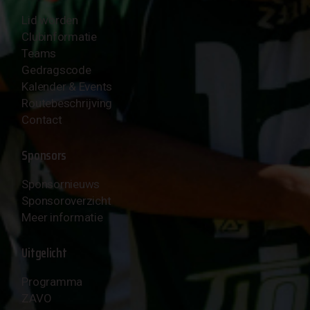
Lid worden
Clubinformatie
Teams
Gedragscode
Kalender & Events
Routebeschrijving
Contact
Sponsors
Sponsornieuws
Sponsoroverzicht
Meer informatie
Uitgelicht
Programma
ZAVO