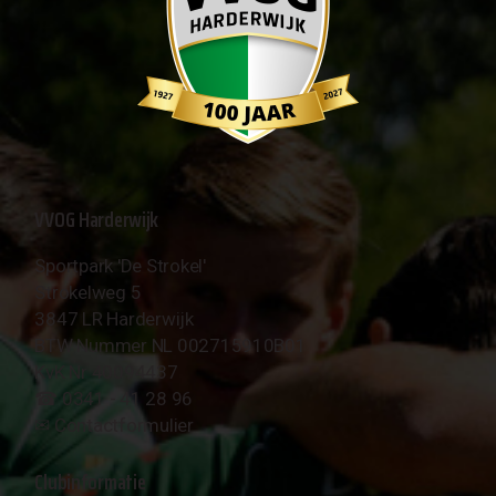
VVOG Harderwijk
Sportpark 'De Strokel'
Strokelweg 5
3847 LR Harderwijk
BTW Nummer NL 002715910B01
KvK Nr 40094437
☎︎ 0341 - 41 28 96
✉︎
Contactformulier
Clubinformatie