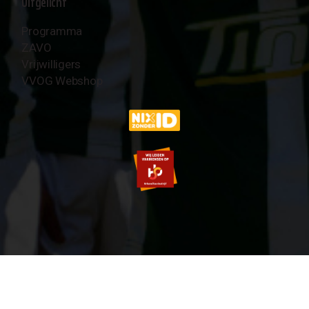
Uitgelicht
Programma
ZAVO
Vrijwilligers
VVOG Webshop