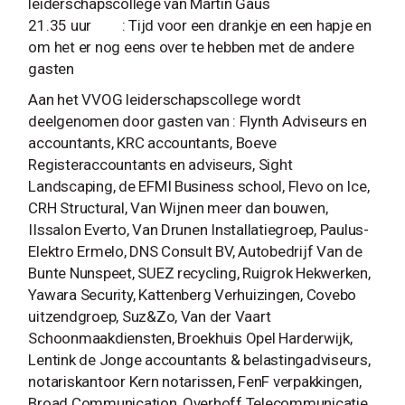
leiderschapscollege van Martin Gaus
21.35 uur : Tijd voor een drankje en een hapje en
om het er nog eens over te hebben met de andere
gasten
Aan het VVOG leiderschapscollege wordt
deelgenomen door gasten van : Flynth Adviseurs en
accountants, KRC accountants, Boeve
Registeraccountants en adviseurs, Sight
Landscaping, de EFMI Business school, Flevo on Ice,
CRH Structural, Van Wijnen meer dan bouwen,
IIssalon Everto, Van Drunen Installatiegroep, Paulus-
Elektro Ermelo, DNS Consult BV, Autobedrijf Van de
Bunte Nunspeet, SUEZ recycling, Ruigrok Hekwerken,
Yawara Security, Kattenberg Verhuizingen, Covebo
uitzendgroep, Suz&Zo, Van der Vaart
Schoonmaakdiensten, Broekhuis Opel Harderwijk,
Lentink de Jonge accountants & belastingadviseurs,
notariskantoor Kern notarissen, FenF verpakkingen,
Broad Communication, Overhoff Telecommunicatie,