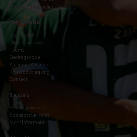
✉︎
Contactformulier
Clubinformatie
Lid worden
Clubinformatie
Teams
Gedragscode
Kalender & Events
Routebeschrijving
Contact
Sponsors
Sponsornieuws
Sponsoroverzicht
Meer informatie