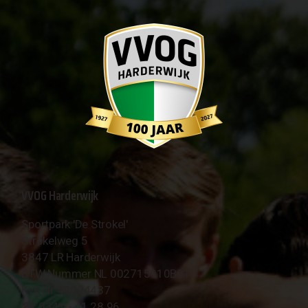
VVOG Harderwijk
Sportpark 'De Strokel'
Strokelweg 5
3847 LR Harderwijk
BTW Nummer NL 002715910B01
KvK Nr 40094437
☎︎ 0341 - 41 28 96