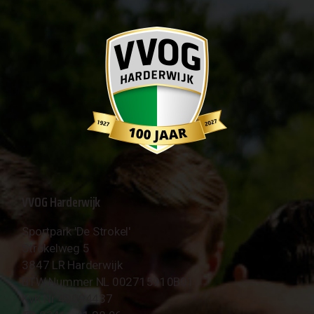
VVOG Harderwijk
Sportpark 'De Strokel'
Strokelweg 5
3847 LR Harderwijk
BTW Nummer NL 002715910B01
KvK Nr 40094437