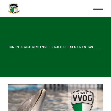
Skip
to
the
content
HOME
NIEUWS
ALGEMEEN
NOG 2 NACHTJES SLAPEN EN DAN………….