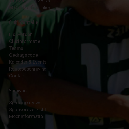
☎︎ 0341 - 41 28 96
✉︎
Contactformulier
Clubinformatie
Lid worden
Clubinformatie
Teams
Gedragscode
Kalender & Events
Routebeschrijving
Contact
Sponsors
Sponsornieuws
Sponsoroverzicht
Meer informatie