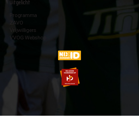
Uitgelicht
Programma
ZAVO
Vrijwilligers
VVOG Webshop