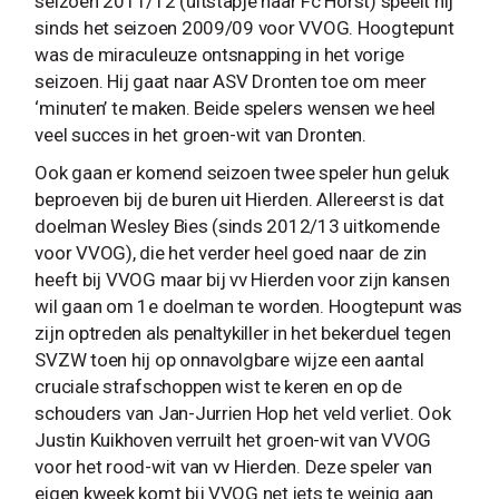
seizoen 2011/12 (uitstapje naar Fc Horst) speelt hij
sinds het seizoen 2009/09 voor VVOG. Hoogtepunt
was de miraculeuze ontsnapping in het vorige
seizoen. Hij gaat naar ASV Dronten toe om meer
‘minuten’ te maken. Beide spelers wensen we heel
veel succes in het groen-wit van Dronten.
Ook gaan er komend seizoen twee speler hun geluk
beproeven bij de buren uit Hierden. Allereerst is dat
doelman Wesley Bies (sinds 2012/13 uitkomende
voor VVOG), die het verder heel goed naar de zin
heeft bij VVOG maar bij vv Hierden voor zijn kansen
wil gaan om 1e doelman te worden. Hoogtepunt was
zijn optreden als penaltykiller in het bekerduel tegen
SVZW toen hij op onnavolgbare wijze een aantal
cruciale strafschoppen wist te keren en op de
schouders van Jan-Jurrien Hop het veld verliet. Ook
Justin Kuikhoven verruilt het groen-wit van VVOG
voor het rood-wit van vv Hierden. Deze speler van
eigen kweek komt bij VVOG net iets te weinig aan