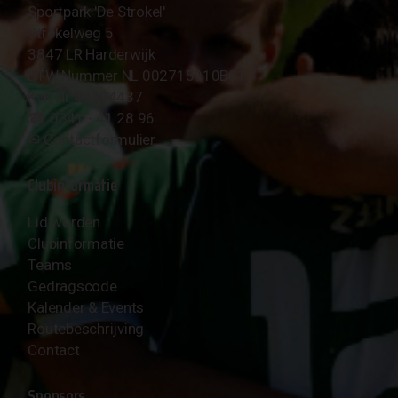
Sportpark 'De Strokel'
Strokelweg 5
3847 LR Harderwijk
BTW Nummer NL 002715910B01
KvK Nr 40094437
☎︎ 0341 - 41 28 96
✉︎
Contactformulier
Clubinformatie
Lid worden
Clubinformatie
Teams
Gedragscode
Kalender & Events
Routebeschrijving
Contact
Sponsors