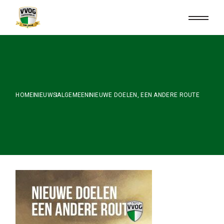
Skip
to
the
content
HOME
NIEUWS
ALGEMEEN
NIEUWE DOELEN, EEN ANDERE ROUTE