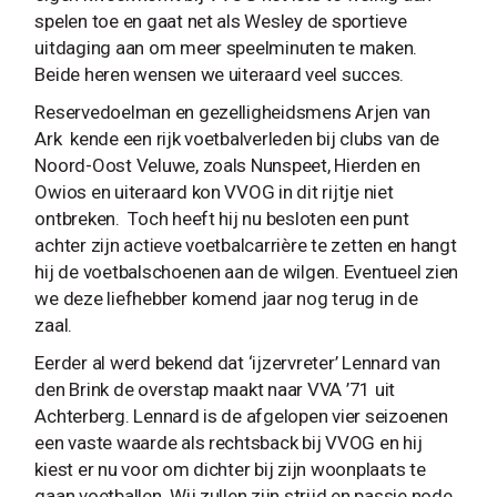
spelen toe en gaat net als Wesley de sportieve
uitdaging aan om meer speelminuten te maken.
Beide heren wensen we uiteraard veel succes.
Reservedoelman en gezelligheidsmens Arjen van
Ark kende een rijk voetbalverleden bij clubs van de
Noord-Oost Veluwe, zoals Nunspeet, Hierden en
Owios en uiteraard kon VVOG in dit rijtje niet
ontbreken. Toch heeft hij nu besloten een punt
achter zijn actieve voetbalcarrière te zetten en hangt
hij de voetbalschoenen aan de wilgen. Eventueel zien
we deze liefhebber komend jaar nog terug in de
zaal.
Eerder al werd bekend dat ‘ijzervreter’ Lennard van
den Brink de overstap maakt naar VVA ’71 uit
Achterberg. Lennard is de afgelopen vier seizoenen
een vaste waarde als rechtsback bij VVOG en hij
kiest er nu voor om dichter bij zijn woonplaats te
gaan voetballen. Wij zullen zijn strijd en passie node