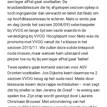
een lager elftal gaat voetballen. De
kruisbandblessure die hij afgelopen seizoen opliep is
toch ingrijpender dan verwacht en belet dat Niels om
op hoofdklasseniveau te acteren. Niels is sinds jaar
en dag (sinds het seizoen 2008/09) selectiespeler
bij VVOG en lange tijd een vaste waarde in de
verdediging bij VVOG. Hoogtepunt voor Niels was de
promotie met VVOG vanuit de 1e klasse in het
seizoen 2010/11. We zullen deze solide linkspoot
node missen, maar wensen hem uiteraard veel
plezier toe nu hij bij een lager elftal gaat ‘ballen’.
Twee spelers gaan komend seizoen voor ASV
Dronten voetballen. Jos Dijkstra keert daarmee na 2
seizoen VVOG terug op het oude nest. Mede door
blessures kwam deze rappe rechtsbuiten – men zegt
dat hij sneller is dan Jeremy de Graaf – te weinig aan
spelen toe. Zijn stap wordt gevolgd door Laurens
Christiaan Brouwer. Met uitzondering van het