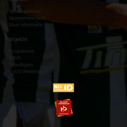
Sponsornieuws
Sponsoroverzicht
Meer informatie
Uitgelicht
Programma
ZAVO
Vrijwilligers
VVOG Webshop