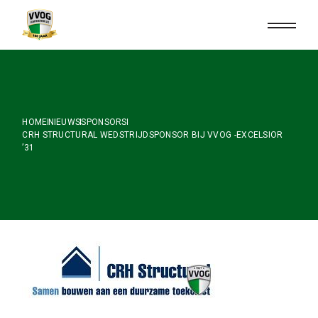
Skip
to
the
content
HOME
NIEUWS
SPONSORS
CRH STRUCTURAL WEDSTRIJDSPONSOR BIJ VVOG -EXCELSIOR
’31