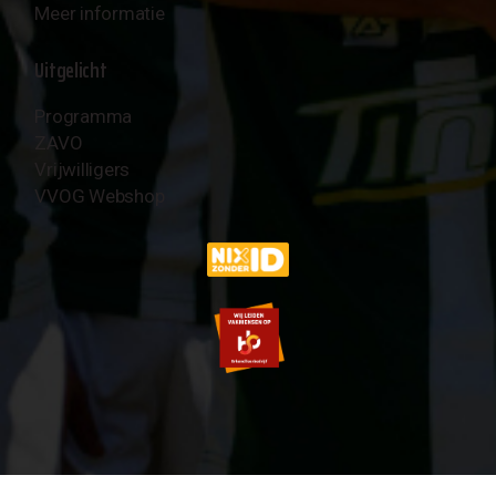
Meer informatie
Uitgelicht
Programma
ZAVO
Vrijwilligers
VVOG Webshop