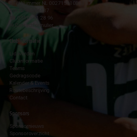
BTW Nummer NL 002715910B01
KvK Nr 40094437
☎︎ 0341 - 41 28 96
✉︎
Contactformulier
Clubinformatie
Lid worden
Clubinformatie
Teams
Gedragscode
Kalender & Events
Routebeschrijving
Contact
Sponsors
Sponsornieuws
Sponsoroverzicht