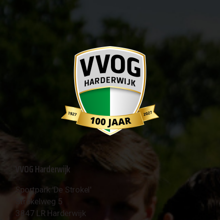
VVOG Harderwijk
Sportpark 'De Strokel'
Strokelweg 5
3847 LR Harderwijk