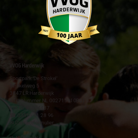
VVOG Harderwijk
Sportpark 'De Strokel'
Strokelweg 5
3847 LR Harderwijk
BTW Nummer NL 002715910B01
KvK Nr 40094437
☎︎ 0341 - 41 28 96
✉︎
Contactformulier