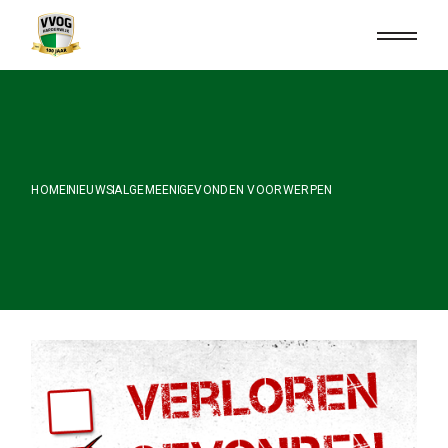
Skip
to
the
content
HOME
NIEUWS
ALGEMEEN
GEVONDEN VOORWERPEN