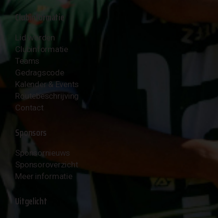
Clubinformatie
Lid worden
Clubinformatie
Teams
Gedragscode
Kalender & Events
Routebeschrijving
Contact
Sponsors
Sponsornieuws
Sponsoroverzicht
Meer informatie
Uitgelicht