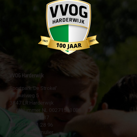
VVOG Harderwijk
Sportpark 'De Strokel'
Strokelweg 5
3847 LR Harderwijk
BTW Nummer NL 002715910B01
KvK Nr 40094437
☎︎ 0341 - 41 28 96
✉︎
Contactformulier