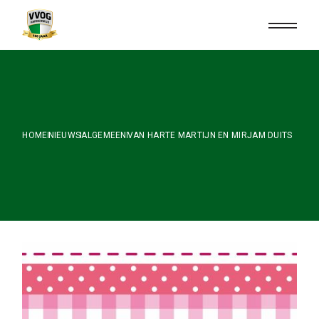
Skip
to
the
content
HOME
NIEUWS
ALGEMEEN
VAN HARTE MARTIJN EN MIRJAM DUITS