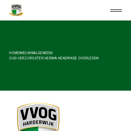
Skip
to
the
content
HOME
NIEUWS
ALGEMEEN
OUD-VERZORGSTER HERMA HENDRIKSE OVERLEDEN