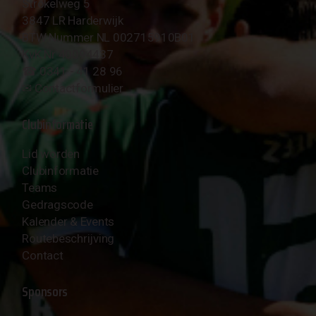
Strokelweg 5
3847 LR Harderwijk
BTW Nummer NL 002715910B01
KvK Nr 40094437
☎︎ 0341 - 41 28 96
✉︎
Contactformulier
Clubinformatie
Lid worden
Clubinformatie
Teams
Gedragscode
Kalender & Events
Routebeschrijving
Contact
Sponsors