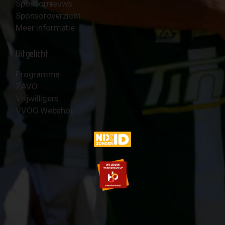
Sponsornieuws
Sponsoroverzicht
Meer informatie
Uitgelicht
Programma
ZAVO
Vrijwilligers
VVOG Webshop