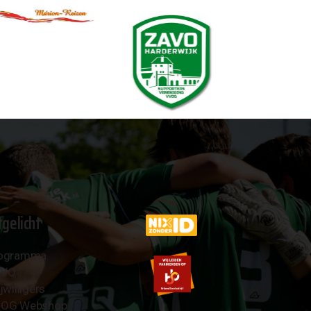
tgelicht
ogramma
AVO
jwilligers
OG Webshop