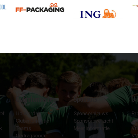
Clubinformatie
Sponsors
Ui
el'
Lid worden
Sponsornieuws
Pr
Clubinformatie
Sponsoroverzicht
Z
k
Teams
Meer informatie
Vri
Gedragscode
VV