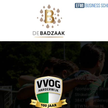
VVOG Harderwijk
Sportpark 'De Strok
Strokelweg 5
3847 LR Harderwij
BTW Nummer NL