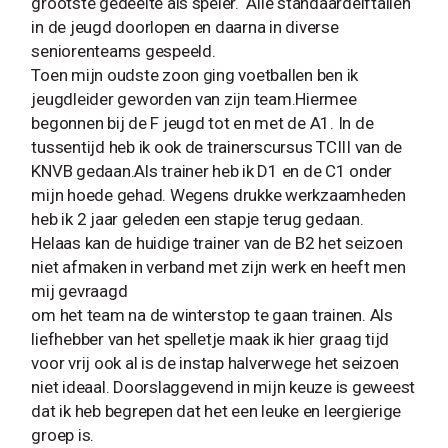
grootste gedeelte als speler. Alle standaardelftallen
in de jeugd doorlopen en daarna in diverse
seniorenteams gespeeld.
Toen mijn oudste zoon ging voetballen ben ik
jeugdleider geworden van zijn team.Hiermee
begonnen bij de F jeugd tot en met de A1. In de
tussentijd heb ik ook de trainerscursus TCIII van de
KNVB gedaan.Als trainer heb ik D1 en de C1 onder
mijn hoede gehad. Wegens drukke werkzaamheden
heb ik 2 jaar geleden een stapje terug gedaan.
Helaas kan de huidige trainer van de B2 het seizoen
niet afmaken in verband met zijn werk en heeft men
mij gevraagd
om het team na de winterstop te gaan trainen. Als
liefhebber van het spelletje maak ik hier graag tijd
voor vrij ook al is de instap halverwege het seizoen
niet ideaal. Doorslaggevend in mijn keuze is geweest
dat ik heb begrepen dat het een leuke en leergierige
groep is.