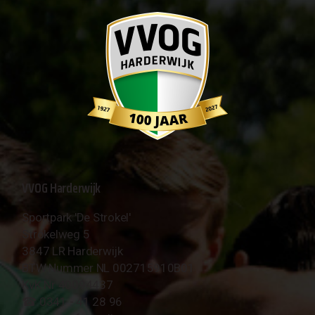
VVOG Harderwijk
Sportpark 'De Strokel'
Strokelweg 5
3847 LR Harderwijk
BTW Nummer NL 002715910B01
KvK Nr 40094437
☎︎ 0341 - 41 28 96