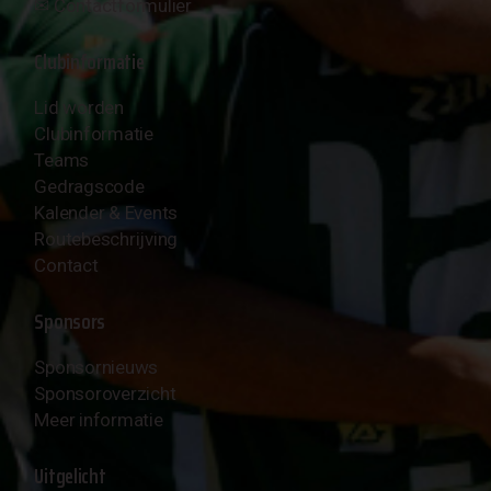
✉︎
Contactformulier
Clubinformatie
Lid worden
Clubinformatie
Teams
Gedragscode
Kalender & Events
Routebeschrijving
Contact
Sponsors
Sponsornieuws
Sponsoroverzicht
Meer informatie
Uitgelicht