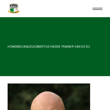
Skip
to
the
content
HOME
NIEUWS
JEUGD
BERTUS HAGEN TRAINER VAN DE B2