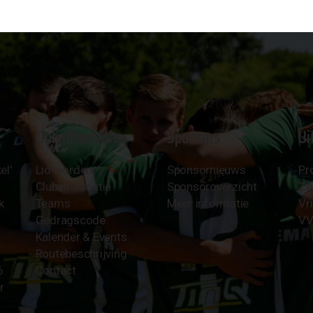
Clubinformatie
Sponsors
Ui
el'
Lid worden
Sponsornieuws
Pr
Clubinformatie
Sponsoroverzicht
Z
k
Teams
Meer informatie
Vri
Gedragscode
VV
Kalender & Events
Routebeschrijving
6
Contact
r