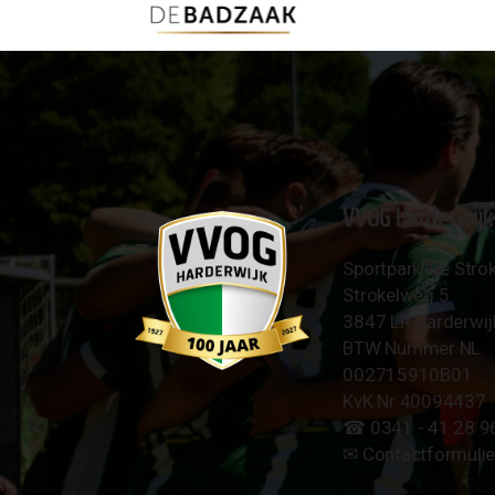
VVOG Harderwijk
Sportpark 'De Strok
Strokelweg 5
3847 LR Harderwij
BTW Nummer NL
002715910B01
KvK Nr 40094437
☎︎ 0341 - 41 28 9
✉︎
Contactformulie