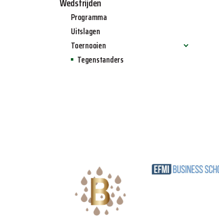
Wedstrijden
Programma
Uitslagen
Toernooien
Tegenstanders
Allinq jeugdtoernooi 2024
Allinq zaalvoetbal toernooi 2025
Allinq Wintertoernooi 2025