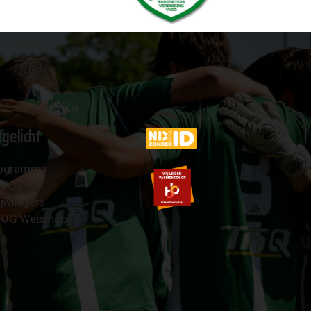
tgelicht
ogramma
AVO
jwilligers
OG Webshop