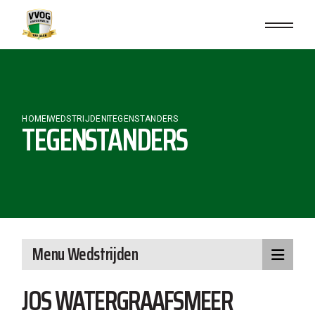
Skip
to
the
content
HOME
WEDSTRIJDEN
TEGENSTANDERS
TEGENSTANDERS
Menu Wedstrijden
JOS WATERGRAAFSMEER