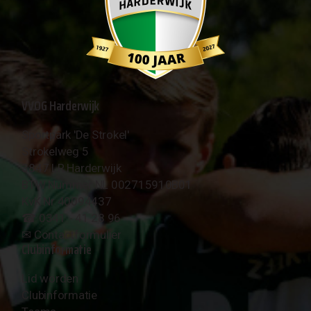
VVOG Harderwijk
Sportpark 'De Strokel'
Strokelweg 5
3847 LR Harderwijk
BTW Nummer NL 002715910B01
KvK Nr 40094437
☎︎ 0341 - 41 28 96
✉︎
Contactformulier
Clubinformatie
Lid worden
Clubinformatie