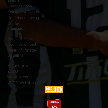
Teams
Gedragscode
Kalender & Events
Routebeschrijving
Contact
Sponsors
Sponsornieuws
Sponsoroverzicht
Meer informatie
Uitgelicht
Programma
ZAVO
Vrijwilligers
VVOG Webshop