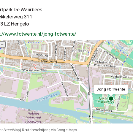
rtpark De Waarbeek
kkelerweg 311
3 LZ Hengelo
p://www.fctwente.nl/jong-fctwente/
–
Jong FC Twente
enStreetMap
|
Routebeschrijving via Google Maps