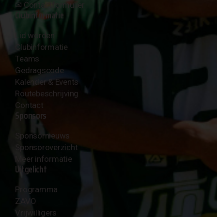
✉︎
Contactformulier
Clubinformatie
Lid worden
Clubinformatie
Teams
Gedragscode
Kalender & Events
Routebeschrijving
Contact
Sponsors
Sponsornieuws
Sponsoroverzicht
Meer informatie
Uitgelicht
Programma
ZAVO
Vrijwilligers