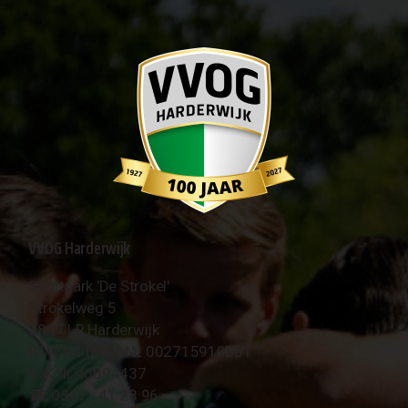
VVOG Harderwijk
Sportpark 'De Strokel'
Strokelweg 5
3847 LR Harderwijk
BTW Nummer NL 002715910B01
KvK Nr 40094437
☎︎ 0341 - 41 28 96