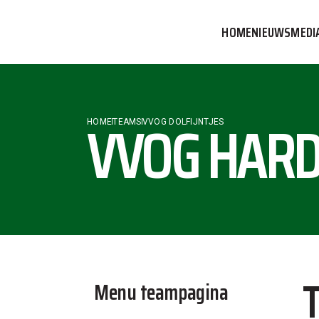
HOME
NIEUWS
MEDI
VVOG T
PERSBE
VVOG HARD
HOME
TEAMS
VVOG DOLFIJNTJES
COMMUN
Menu teampagina