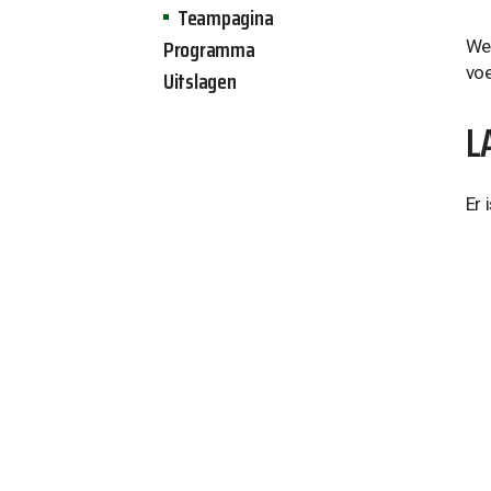
Teampagina
Programma
Wel
voe
Uitslagen
L
Er 