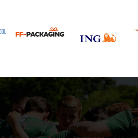
Clubinformatie
Sponsors
Ui
el'
Lid worden
Sponsornieuws
Pr