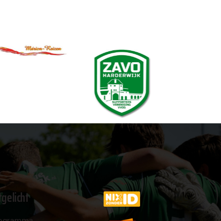
tgelicht
ogramma