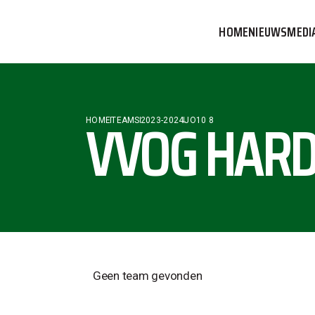
HOME
NIEUWS
MEDI
VVOG T
PERSBE
VVOG HARD
HOME
TEAMS
2023-2024
JO10 8
COMMUN
Geen team gevonden