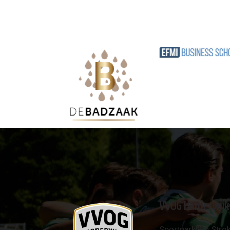
VVOG Harderwijk
Sportpark 'De Strok