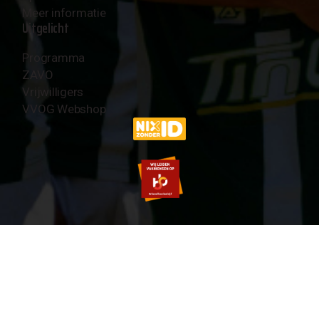
Meer informatie
Uitgelicht
Programma
ZAVO
Vrijwilligers
VVOG Webshop