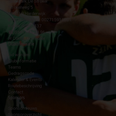
Sportpark 'De Strokel'
Strokelweg 5
3847 LR Harderwijk
BTW Nummer NL 002715910B01
KvK Nr 40094437
☎︎ 0341 - 41 28 96
✉︎
Contactformulier
Clubinformatie
Lid worden
Clubinformatie
Teams
Gedragscode
Kalender & Events
Routebeschrijving
Contact
Sponsors
Sponsornieuws
Sponsoroverzicht